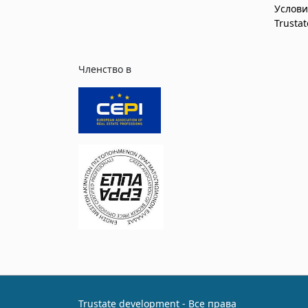
Услови
Trusta
Членство в
Trustate development - Все права