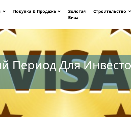
я
Покупка & Продажа
Золотая
Строительство
Виза
й Период Для Инвест