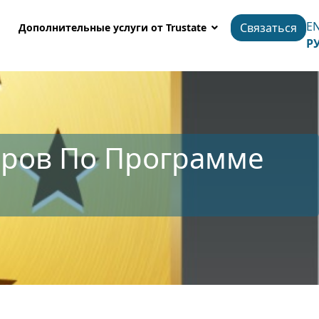
E
Связаться
Дополнительные услуги от Trustate
Р
оров По Программе