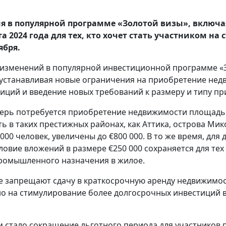
 в популярной программе «Золотой визы», включая
а 2024 года для тех, кто хочет стать участником на
ября.
 изменений в популярной инвестиционной программе «
 устанавливая новые ограничения на приобретение нед
иций и введение новых требований к размеру и типу п
еперь потребуется приобретение недвижимости площадь
в таких престижных районах, как Аттика, острова Мико
000 человек, увеличены до €800 000. В то же время, для
словие вложений в размере €250 000 сохраняется для те
ромышленного назначения в жилое.
же запрещают сдачу в краткосрочную аренду недвижимо
но на стимулирование более долгосрочных инвестиций 
стало сокращение льготного периода для участников