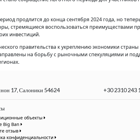
риод продлится до конца сентября 2024 года, но теперь 
оры, стремящиеся воспользоваться преимуществами про
оих инвестиций.
ческого правительства к укреплению экономики страны
направлены на борьбу с рыночными спекуляциями и под
егионах.
нон 17, Салоники 54624
+30 2310 243 
сы
тиционные объекты
te Big Ban
те отзыв
ика конфиденциальности